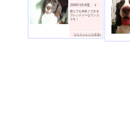
2000/10/4生 ♀
誰とでも仲良くできる
フレンドリーなワンコ
です！
ななちゃんとお友達♪