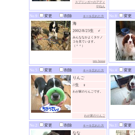
スプリンガーのアディ
やねん
No.9
変更
削除
No.8
変更
キーを忘れた方
海
2002/8/23生 ♂
みんななかよくタケノ
コを見ています。
（＾＾）
teto house
No.5
変更
削除
No.4
変更
キーを忘れた方
りんご
//生 ♀
わが家のりんごです。
わが家のりんご
No.2
変更
削除
No.1
変更
キーを忘れた方
なな