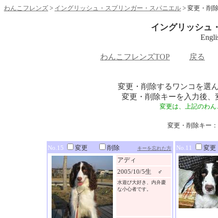
わんこフレンズ
>
イングリッシュ・スプリンガー・スパニエル
> 変更・削
イングリッシュ
Engli
わんこフレンズTOP
戻る
変更・削除するワンコを選
変更・削除キーを入力後、
変更は、上記のわん
変更・削除キー：
No.15
変更
削除
No.11
変更
キーを忘れた方
アディ
2005/10/5生 ♂
水遊び大好き、内弁慶
な小心者です。