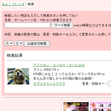
わんこフレンズ
> 検索
検索したい用語を入力して検索ボタンを押してね！
名前、ホームページ名、URLから検索できます
and,or検索などはで
内容、画像の変更の際は、変更・削除キーを入力して変更ボタンを押して
検索結果
アメリカン・コッカー・スパニエル
マリン 2004/7/8 ♀
9㌔弱しかなく とっても小さいマリンです(o^∀^o)
甘えん坊で寂しがりやの我が家のお姫様?
ラブ☆マリン☆アクア
変更・削除キー：