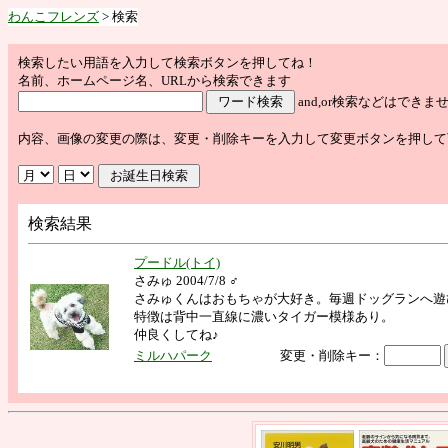
わんこフレンズ
> 検索
検索したい用語を入力して検索ボタンを押してね！
名前、ホームページ名、URLから検索できます
and,or検索などはで
内容、画像の変更の際は、変更・削除キーを入力して変更ボタンを押して
検索結果
プードル(トイ)
さみゅ 2004/7/8 ♂
さみゅくんはおもちゃが大好き。毎週ドッグランへ遊
特徴は背中一直線に濃いタイガー模様あり。
仲良くしてね♪
ミルハパーク
変更・削除キー：