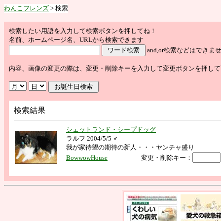
わんこフレンズ
> 検索
検索したい用語を入力して検索ボタンを押してね！
名前、ホームページ名、URLから検索できます
and,or検索などはで
内容、画像の変更の際は、変更・削除キーを入力して変更ボタンを押して
検索結果
シェットランド・シープドッグ
ラルフ 2004/5/5 ♂
我が家待望の期待の新人・・・ヤンチャ盛り
BowwowHouse
変更・削除キー：