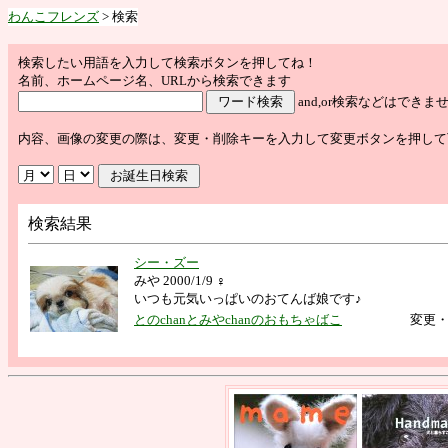
わんこフレンズ
> 検索
検索したい用語を入力して検索ボタンを押してね！
名前、ホームページ名、URLから検索できます
and,or検索などはで
内容、画像の変更の際は、変更・削除キーを入力して変更ボタンを押して
検索結果
シー・ズー
みや 2000/1/9 ♀
いつも元気いっぱいのおてんば娘です♪
とのchanとみやchanのおもちゃばこ
変更