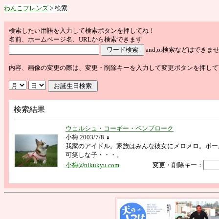
わんこフレンズ
> 検索
検索したい用語を入力して検索ボタンを押してね！
名前、ホームページ名、URLから検索できます
and,or検索などはで
内容、画像の変更の際は、変更・削除キーを入力して変更ボタンを押して
検索結果
ウェルシュ・コーギー・ペンブローク
小梅 2003/7/8 ♀
我家のアイドル。家族はみんな彼女にメロメロ。ボー
可笑しな子・・・。
小梅@nikukyu.com
変更・削除キー：