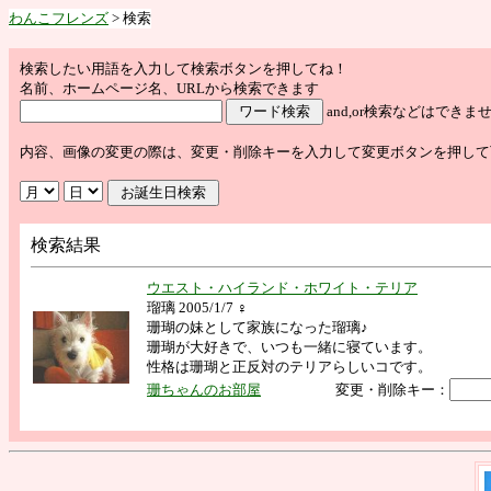
わんこフレンズ
> 検索
検索したい用語を入力して検索ボタンを押してね！
名前、ホームページ名、URLから検索できます
and,or検索などはで
内容、画像の変更の際は、変更・削除キーを入力して変更ボタンを押して
検索結果
ウエスト・ハイランド・ホワイト・テリア
瑠璃 2005/1/7 ♀
珊瑚の妹として家族になった瑠璃♪
珊瑚が大好きで、いつも一緒に寝ています。
性格は珊瑚と正反対のテリアらしいコです。
珊ちゃんのお部屋
変更・削除キー：