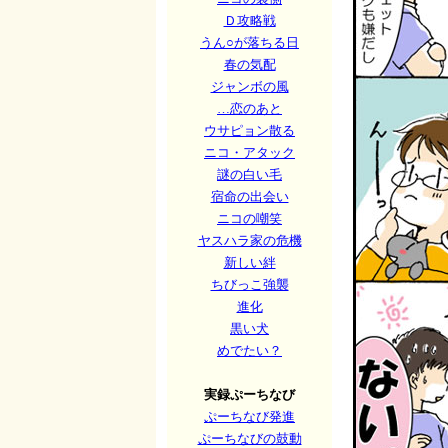
Ｄ攻略戦
うん○が落ちる日
春の気配
ジャンボの風
…恋のあと
ウサピョン散る
ニコ・アタック
謎の白い毛
宿命の出会い
ニコの嘲笑
ヤスハラ家の危機
新しい絆
ちびっこ強襲
進化
黒い犬
めでたい？
実録ぷーちなび
ぷーちなび発進
ぷーちなびの鼓動