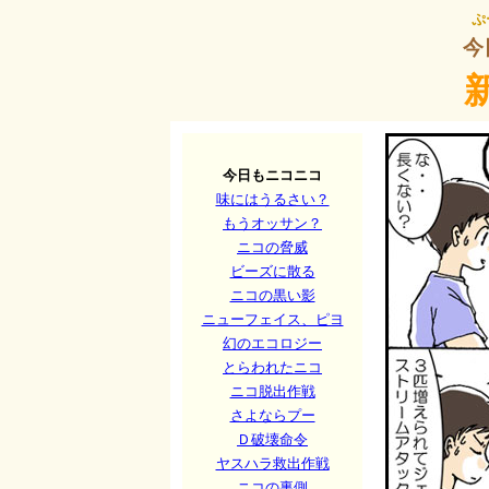
ぷ
今
今日もニコニコ
味にはうるさい？
もうオッサン？
ニコの脅威
ビーズに散る
ニコの黒い影
ニューフェイス、ピヨ
幻のエコロジー
とらわれたニコ
ニコ脱出作戦
さよならプー
Ｄ破壊命令
ヤスハラ救出作戦
ニコの裏側