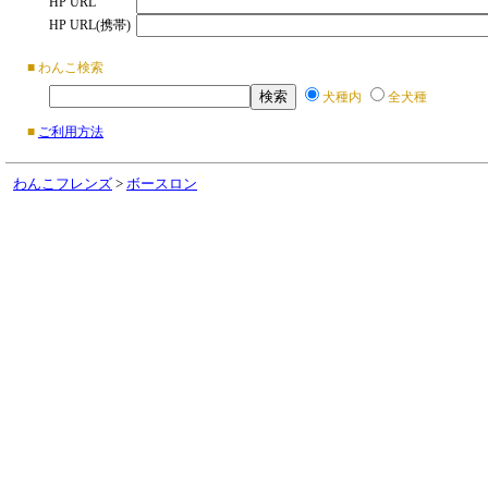
HP URL
HP URL(携帯)
■ わんこ検索
犬種内
全犬種
■
ご利用方法
わんこフレンズ
>
ボースロン