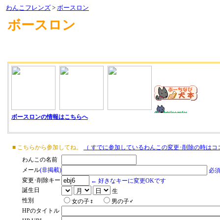
わんこフレンズ
>
ボースロン
ボースロン
ボースロンの情報はこちらへ
■ こちらから参加してね。
（ すでに参加しているわんこの変更･削除の時はコ
わんこの名前
メール
(非掲載)
必
変更･削除キー
← 好きなキーに変更OKです
誕生日
生
性別
女の子♀
男の子♂
HPのタイトル