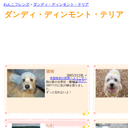
わんこフレンズ
>
ダンディ・ディンモント・テリア
ダンディ・ディンモント・テリア
珊瑚
2005/3/12生 ♂
帝梨暗邪の世界へようこそ！
（ブログ）
我が家の次男坊・珊瑚は
2007/7/21に虹の橋を渡りまし
た。
ずっと忘れないよ！
らむ