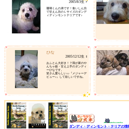
2005/8/3生 ♂
珊瑚くんの弟です！食いしん坊
で甘えん坊のＬサイズのダンデ
ィディンモントテリアです♪
ひな
2005/12/12生 ♀
おふとん大好き！？我が家のや
んちゃ姫・甘え上手のダンディ
ーひなです。
皆さん愛らしい♪♪『メジャーデ
ビュー♪』して欲しいですね。
ダンディ・ディンモント・テリアの情