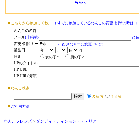
ちらへ
■ こちらから参加してね。
（ すでに参加しているわんこの変更･削除の時はコ
わんこの名前
メール
(非掲載)
必
変更･削除キー
← 好きなキーに変更OKです
誕生日
生
性別
女の子♀
男の子♂
HPのタイトル
HP URL
HP URL(携帯)
■ わんこ検索
犬種内
全犬種
■
ご利用方法
わんこフレンズ
>
ダンディ・ディンモント・テリア