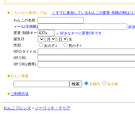
■ こちらから参加してね。
（ すでに参加しているわんこの変更･削除の時はコ
わんこの名前
メール
(非掲載)
必
変更･削除キー
← 好きなキーに変更OKです
誕生日
生
性別
女の子♀
男の子♂
HPのタイトル
HP URL
HP URL(携帯)
■ わんこ検索
犬種内
全犬種
■
ご利用方法
わんこフレンズ
>
ノーリッチ・テリア