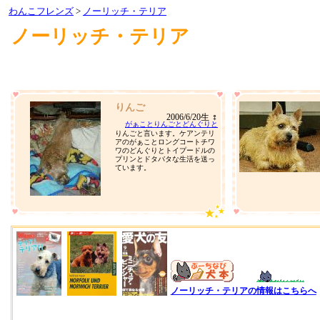
わんこフレンズ
>
ノーリッチ・テリア
ノーリッチ・テリア
りんご
2006/6/20生 ♀
がぁことりんごとどんぐりと
りんごと言います。ケアンテリ
アのがぁことロングコートチワ
ワのどんぐりとトイプードルの
プリンとドタバタな生活を送っ
ています。
ノーリッチ・テリアの情報はこちらへ