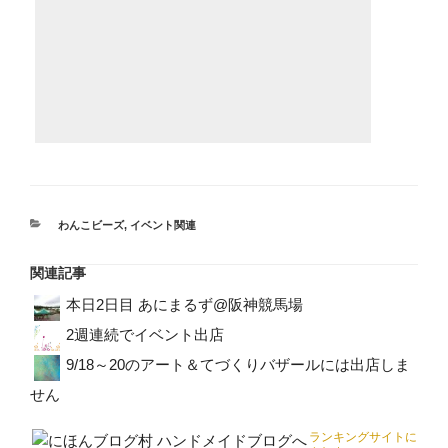
カ
わんこビーズ
,
イベント関連
テ
ゴ
関連記事
リ
ー
本日2日目 あにまるず@阪神競馬場
2週連続でイベント出店
9/18～20のアート＆てづくりバザールには出店しま
せん
ランキングサイトに