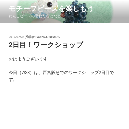
コ
モチーフビーズを楽しもう
ン
わんこビーズの裏ねたなどなど
テ
ン
ツ
投
2016/07/28
投稿者:
WANCOBEADS
へ
稿
2日目！ワークショップ
ス
日:
キ
ッ
おはようございます。
プ
今日（7/28）は、西宮阪急でのワークショップ2日目で
す。