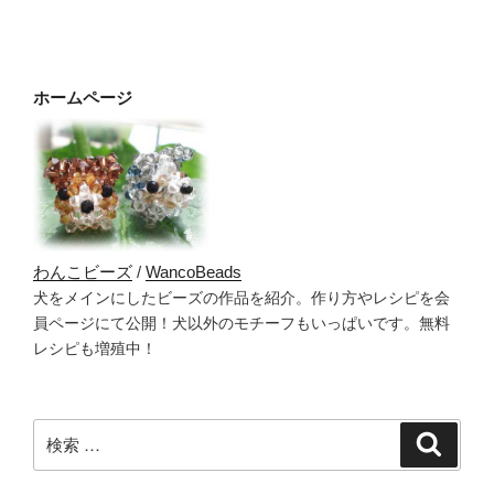
ョ
ン
ホームページ
わんこビーズ
/
WancoBeads
犬をメインにしたビーズの作品を紹介。作り方やレシピを会
員ページにて公開！犬以外のモチーフもいっぱいです。無料
レシピも増殖中！
検
検
索
索: