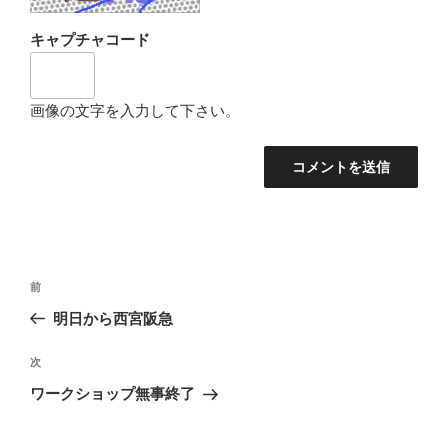
キャプチャコード
画像の文字を入力して下さい。
投
過
前
稿
去
明日から西宮阪急
ナ
の
ビ
投
次
次
稿
ゲ
の
ワークショップ無事終了
投
ー
稿
シ