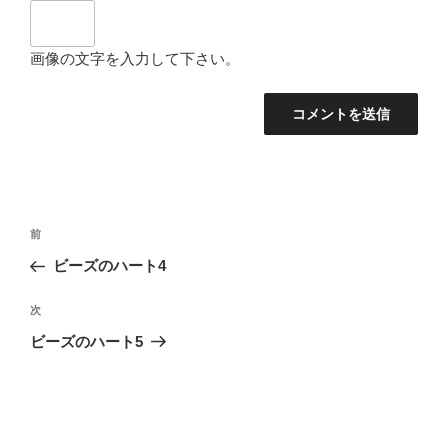
画像の文字を入力して下さい。
投
過
前
稿
去
ビーズのハート4
ナ
の
ビ
投
次
次
稿
ゲ
の
ビーズのハート5
投
ー
稿
シ
ョ