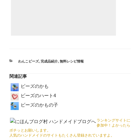
カ
わんこビーズ
,
完成品紹介
,
無料レシピ情報
テ
ゴ
関連記事
リ
ー
ビーズのかも
ビーズのハート4
ビーズのかもの子
ランキングサイトに
参加中！よかったら
ポチッとお願いします。
人気のハンドメイドのサイトもたくさん登録されていますよ。