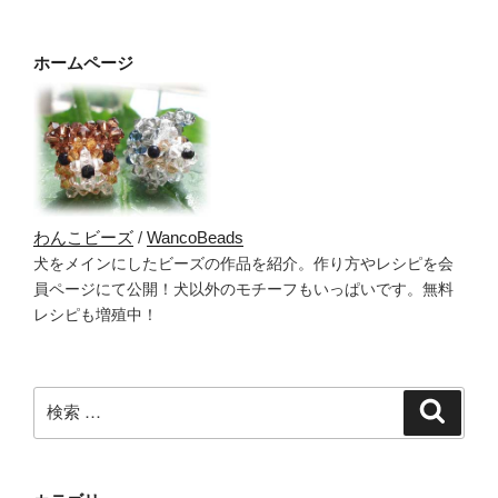
ホームページ
わんこビーズ
/
WancoBeads
犬をメインにしたビーズの作品を紹介。作り方やレシピを会
員ページにて公開！犬以外のモチーフもいっぱいです。無料
レシピも増殖中！
検
検
索
索: