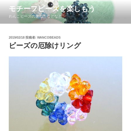
コ
モチーフビーズを楽しもう
ン
わんこビーズの裏ねたなどなど
テ
ン
ツ
投
2019/02/18
投稿者:
WANCOBEADS
へ
稿
ビーズの厄除けリング
ス
日:
キ
ッ
プ