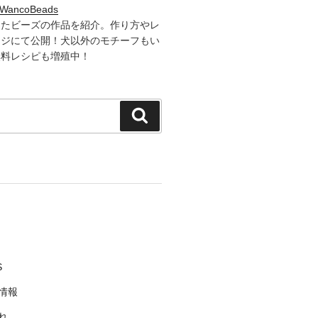
WancoBeads
したビーズの作品を紹介。作り方やレ
ージにて公開！犬以外のモチーフもい
無料レシピも増殖中！
検
索
S
情報
れ