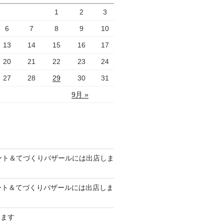
1
2
3
6
7
8
9
10
13
14
15
16
17
20
21
22
23
24
27
28
29
30
31
9月 »
のアート＆てづくりバザールには出店しま
のアート＆てづくりバザールには出店しま
します