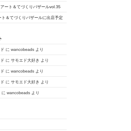
ート＆てづくりバザールvol.35
はアート＆てづくりバザールに出店予定
ト
エド
に
wancobeads
より
エド
に
サモエド大好き
より
エド
に
wancobeads
より
エド
に
サモエド大好き
より
と
に
wancobeads
より