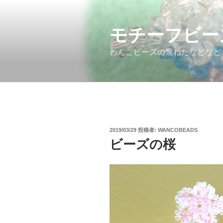
コ
ン
モチーフビー
テ
ン
わんこビーズの裏ねたなどなど
ツ
へ
ス
キ
ッ
プ
投
2019/03/29
投稿者:
WANCOBEADS
稿
ビーズの桜
日: