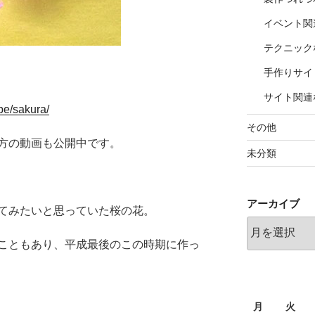
イベント関
テクニック
手作りサイ
サイト関連
pe/sakura/
その他
方の動画も公開中です。
未分類
アーカイブ
てみたいと思っていた桜の花。
ア
ー
こともあり、平成最後のこの時期に作っ
カ
イ
ブ
月
火