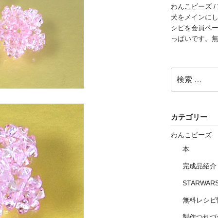
わんこビーズ
/
犬をメインに
シピを会員ペ
っぱいです。
検
索:
カテゴリー
わんこビーズ
本
完成品紹介
STARWAR
無料レシピ
製作つれづ