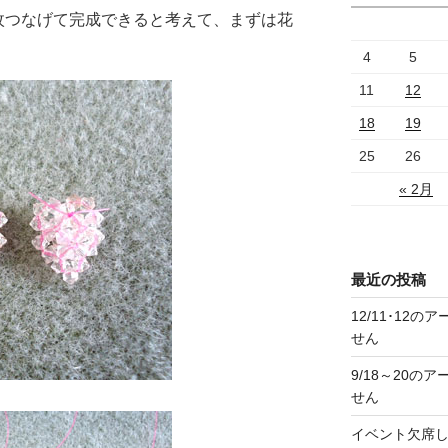
枚つなげて完成できると考えて、まずは花
4
5
11
12
18
19
25
26
« 2月
最近の投稿
12/11･12
せん
9/18～20
せん
イベント欠席