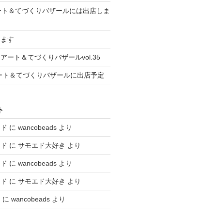
のアート＆てづくりバザールには出店しま
します
ート＆てづくりバザールvol.35
はアート＆てづくりバザールに出店予定
ト
エド
に
wancobeads
より
エド
に
サモエド大好き
より
エド
に
wancobeads
より
エド
に
サモエド大好き
より
と
に
wancobeads
より