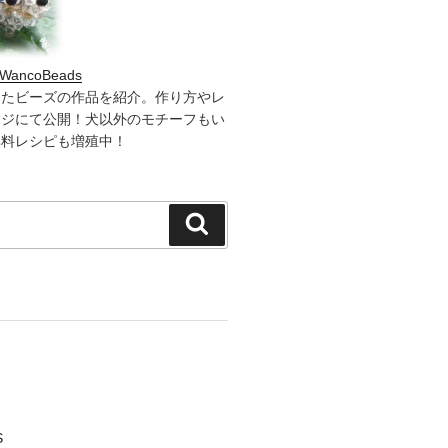
WancoBeads
したビーズの作品を紹介。作り方やレ
ージにて公開！犬以外のモチーフもい
無料レシピも増殖中！
検
索
S