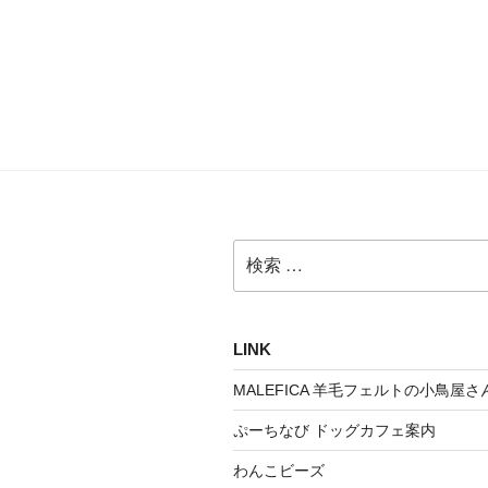
検
索:
LINK
MALEFICA 羊毛フェルトの小鳥屋さ
ぷーちなび ドッグカフェ案内
わんこビーズ