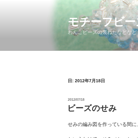
コ
ン
モチーフビー
テ
ン
わんこビーズの裏ねたなどなど
ツ
へ
ス
キ
ッ
プ
日: 2012年7月18日
投
2012/07/18
稿
ビーズのせみ
日:
せみの編み図を作っている間に