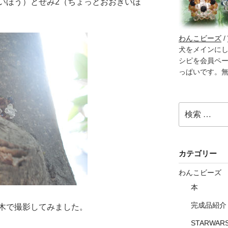
いほう）とせみ2（ちょっとおおきいほ
わんこビーズ
/
犬をメインに
シピを会員ペ
っぱいです。
検
索:
カテゴリー
わんこビーズ
本
完成品紹介
木で撮影してみました。
STARWAR