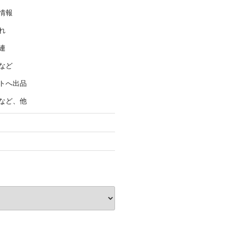
情報
れ
連
など
トへ出品
など、他