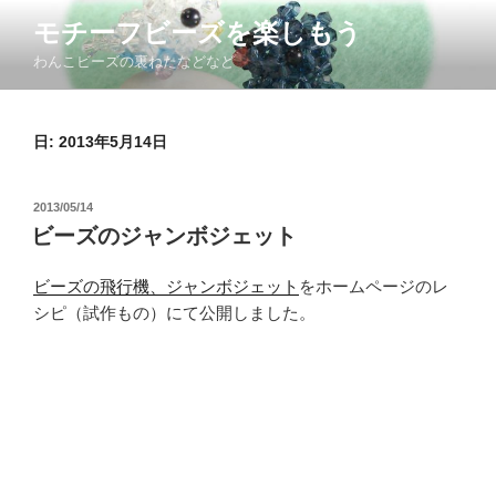
コ
モチーフビーズを楽しもう
ン
わんこビーズの裏ねたなどなど
テ
ン
ツ
日: 2013年5月14日
へ
ス
キ
投
2013/05/14
ッ
稿
ビーズのジャンボジェット
日:
プ
ビーズの飛行機、ジャンボジェット
をホームページのレ
シピ（試作もの）にて公開しました。