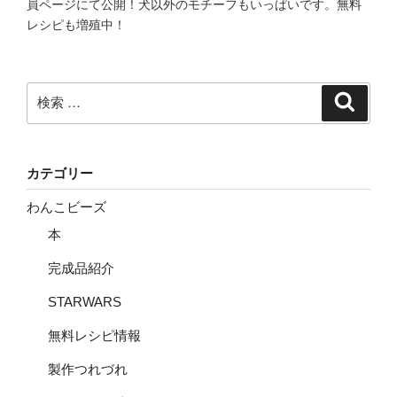
員ページにて公開！犬以外のモチーフもいっぱいです。無料
レシピも増殖中！
検
検
索
索:
カテゴリー
わんこビーズ
本
完成品紹介
STARWARS
無料レシピ情報
製作つれづれ