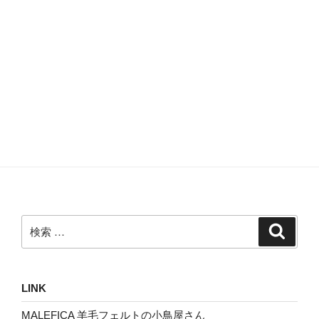
検
検
索
索:
LINK
MALEFICA 羊毛フェルトの小鳥屋さん