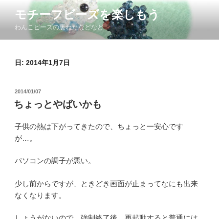
コ
モチーフビーズを楽しもう
ン
わんこビーズの裏ねたなどなど
テ
ン
ツ
日: 2014年1月7日
へ
ス
キ
投
2014/01/07
ッ
稿
ちょっとやばいかも
日:
プ
子供の熱は下がってきたので、ちょっと一安心です
が…。
パソコンの調子が悪い。
少し前からですが、ときどき画面が止まってなにも出来
なくなります。
しょうがないので、強制終了後、再起動すると普通には