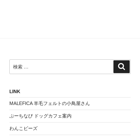
検
検
索
索:
LINK
MALEFICA 羊毛フェルトの小鳥屋さん
ぷーちなび ドッグカフェ案内
わんこビーズ