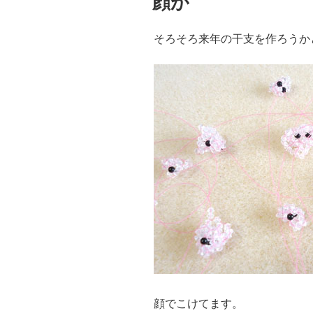
顔が
日:
そろそろ来年の干支を作ろうか
顔でこけてます。