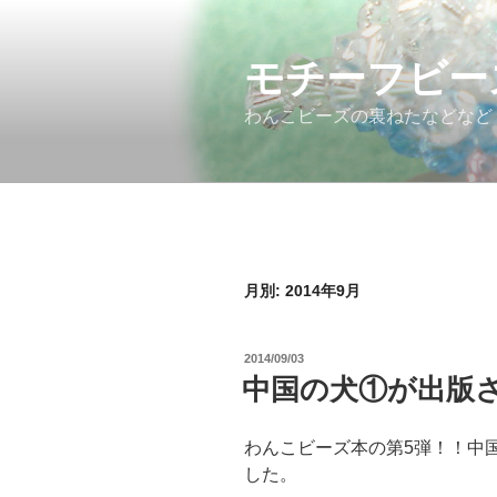
コ
ン
モチーフビー
テ
ン
わんこビーズの裏ねたなどなど
ツ
へ
ス
キ
ッ
プ
月別: 2014年9月
投
2014/09/03
稿
中国の犬①が出版
日:
わんこビーズ本の第5弾！！中国
した。