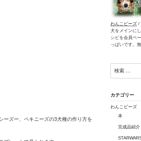
わんこビーズ
/
犬をメインに
シピを会員ペ
っぱいです。
検
索:
カテゴリー
わんこビーズ
本
シーズー、ペキニーズの3犬種の作り方を
完成品紹介
STARWAR