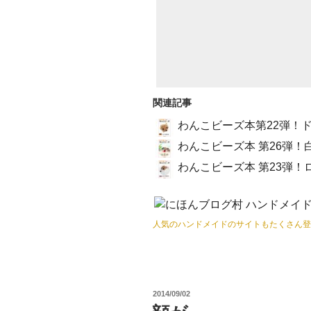
関連記事
わんこビーズ本第22弾！
わんこビーズ本 第26弾！
わんこビーズ本 第23弾！
人気のハンドメイドのサイトもたくさん登
投
2014/09/02
稿