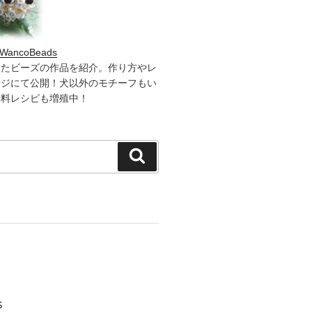
WancoBeads
したビーズの作品を紹介。作り方やレ
ージにて公開！犬以外のモチーフもい
無料レシピも増殖中！
検
索
S