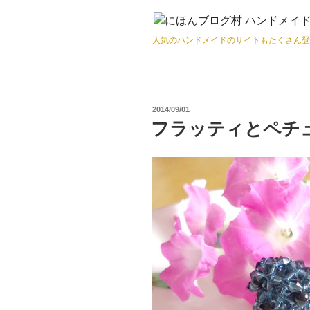
人気のハンドメイドのサイトもたくさん登
投
2014/09/01
稿
フラッティとペチ
日: