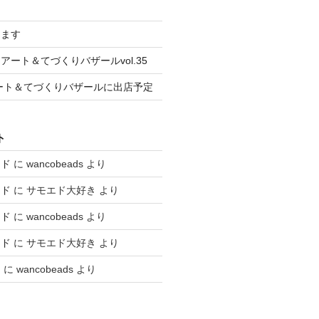
します
ート＆てづくりバザールvol.35
はアート＆てづくりバザールに出店予定
ト
エド
に
wancobeads
より
エド
に
サモエド大好き
より
エド
に
wancobeads
より
エド
に
サモエド大好き
より
と
に
wancobeads
より