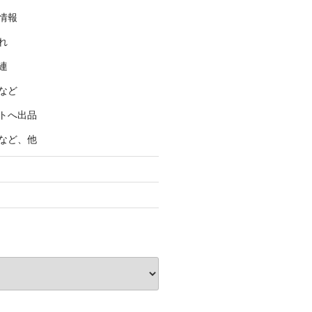
情報
れ
連
など
トへ出品
など、他