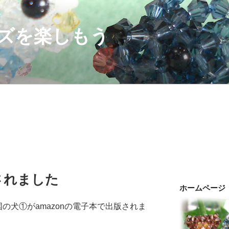
ズを楽しもう
されました
ホームページ
の犬①がamazonの電子本で出版されま