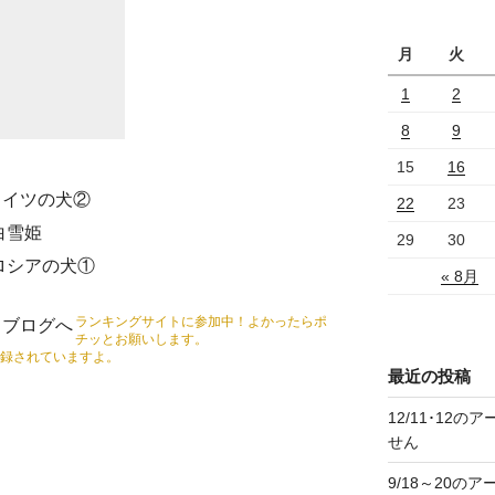
ブ
月
火
1
2
8
9
15
16
ドイツの犬②
22
23
白雪姫
29
30
ロシアの犬①
« 8月
ランキングサイトに参加中！よかったらポ
チッとお願いします。
録されていますよ。
最近の投稿
12/11･12
せん
9/18～20