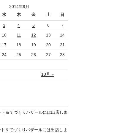
2014年9月
水
木
金
土
日
3
4
5
6
7
10
11
12
13
14
17
18
19
20
21
24
25
26
27
28
10月 »
のアート＆てづくりバザールには出店しま
のアート＆てづくりバザールには出店しま