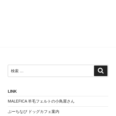
検
検
索
索:
LINK
MALEFICA 羊毛フェルトの小鳥屋さん
ぷーちなび ドッグカフェ案内