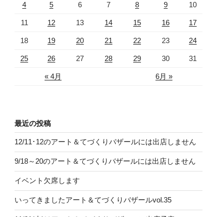
4
5
6
7
8
9
10
11
12
13
14
15
16
17
18
19
20
21
22
23
24
25
26
27
28
29
30
31
« 4月
6月 »
最近の投稿
12/11･12のアート＆てづくりバザールには出店しません
9/18～20のアート＆てづくりバザールには出店しません
イベント欠席します
いってきましたアート＆てづくりバザールvol.35