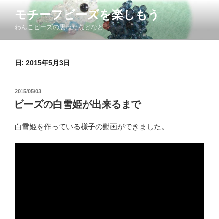
コ
モチーフビーズを楽しもう
ン
わんこビーズの裏ねたなどなど
テ
ン
ツ
日: 2015年5月3日
へ
ス
キ
投
2015/05/03
ッ
稿
ビーズの白雪姫が出来るまで
日:
プ
白雪姫を作っている様子の動画ができました。