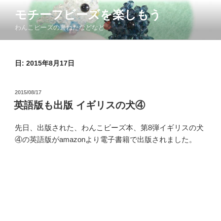
コ
モチーフビーズを楽しもう
ン
わんこビーズの裏ねたなどなど
テ
ン
ツ
日: 2015年8月17日
へ
ス
キ
投
2015/08/17
ッ
稿
英語版も出版 イギリスの犬④
日:
プ
先日、出版された、わんこビーズ本、第8弾イギリスの犬
④の英語版がamazonより電子書籍で出版されました。