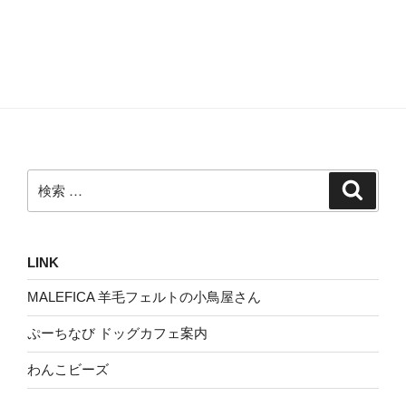
検
検
索
索:
LINK
MALEFICA 羊毛フェルトの小鳥屋さん
ぷーちなび ドッグカフェ案内
わんこビーズ