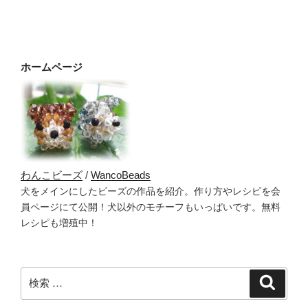
ホームページ
わんこビーズ
/
WancoBeads
犬をメインにしたビーズの作品を紹介。作り方やレシピを会
員ページにて公開！犬以外のモチーフもいっぱいです。無料
レシピも増殖中！
検
検
索
索: