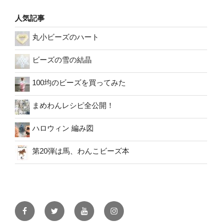
人気記事
丸小ビーズのハート
ビーズの雪の結晶
100均のビーズを買ってみた
まめわんレシピ全公開！
ハロウィン 編み図
第20弾は馬、わんこビーズ本
facebook
twitter
youtube
instagram