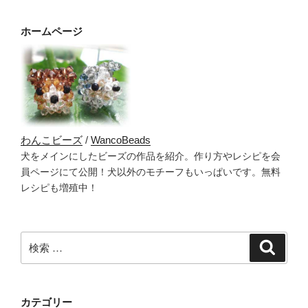
ホームページ
わんこビーズ
/
WancoBeads
犬をメインにしたビーズの作品を紹介。作り方やレシピを会
員ページにて公開！犬以外のモチーフもいっぱいです。無料
レシピも増殖中！
検
検
索
索:
カテゴリー