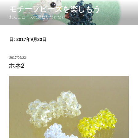
コ
モチーフビーズを楽しもう
ン
わんこビーズの裏ねたなどなど
テ
ン
ツ
日: 2017年9月23日
へ
ス
キ
投
2017/09/23
ッ
稿
ホネ2
日:
プ