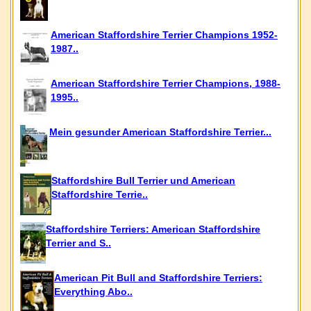
American Staffordshire Terrier Champions 1952-
1987..
American Staffordshire Terrier Champions, 1988-
1995..
Mein gesunder American Staffordshire Terrier...
Staffordshire Bull Terrier und American
Staffordshire Terrie..
Staffordshire Terriers: American Staffordshire
Terrier and S..
American Pit Bull and Staffordshire Terriers:
Everything Abo..