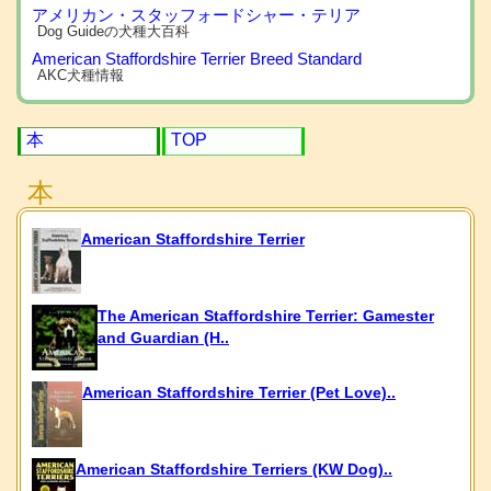
アメリカン・スタッフォードシャー・テリア
Dog Guideの犬種大百科
American Staffordshire Terrier Breed Standard
AKC犬種情報
本
TOP
本
American Staffordshire Terrier
The American Staffordshire Terrier: Gamester
and Guardian (H..
American Staffordshire Terrier (Pet Love)..
American Staffordshire Terriers (KW Dog)..