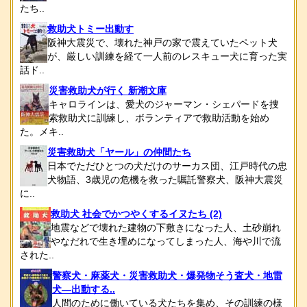
たち..
救助犬トミー出動す
阪神大震災で、壊れた神戸の家で震えていたペット犬
が、厳しい訓練を経て一人前のレスキュー犬に育った実
話ド..
災害救助犬が行く 新潮文庫
キャロラインは、愛犬のジャーマン・シェパードを捜
索救助犬に訓練し、ボランティアで救助活動を始め
た。メキ..
災害救助犬「ヤール」の仲間たち
日本でただひとつの犬だけのサーカス団、江戸時代の忠
犬物語、3歳児の危機を救った嘱託警察犬、阪神大震災
に..
救助犬 社会でかつやくするイヌたち (2)
地震などで壊れた建物の下敷きになった人、土砂崩れ
やなだれで生き埋めになってしまった人、海や川で流
された..
警察犬・麻薬犬・災害救助犬・爆発物そう査犬・地雷
犬―出動する..
人間のために働いている犬たちを集め、その訓練の様