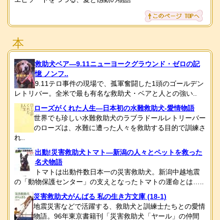
本
救助犬ベア―9.11ニューヨークグラウンド・ゼロの記
憶 ノンフ..
9.11テロ事件の現場で、孤軍奮闘した1頭のゴールデン
レトリバー。全米で最も有名な救助犬・ベアと人との強い..
ローズがくれた人生―日本初の水難救助犬-愛情物語
世界でも珍しい水難救助犬のラブラドールレトリーバー
のローズは、水難に遭った人々を救助する目的で訓練さ
れ..
出動!災害救助犬トマト―新潟の人々とペットを救った
名犬物語
トマトは出動件数日本一の災害救助犬。新潟中越地震
の「動物保護センター」の支えとなったトマトの運命とは…..
災害救助犬がんばる 私の生き方文庫 (18-1)
地震災害などで活躍する、救助犬と訓練士たちとの愛情
物語。96年東京書籍刊「災害救助犬「ヤール」の仲間