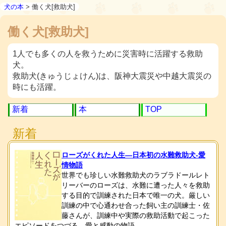
犬の本
> 働く犬[救助犬]
働く犬[救助犬]
1人でも多くの人を救うために災害時に活躍する救助
犬。
救助犬(きゅうじょけん)は、阪神大震災や中越大震災の
時にも活躍。
新着
本
TOP
新着
ローズがくれた人生―日本初の水難救助犬-愛
情物語
世界でも珍しい水難救助犬のラブラドールレト
リーバーのローズは、水難に遭った人々を救助
する目的で訓練された日本で唯一の犬。厳しい
訓練の中で心通わせ合った飼い主の訓練士・佐
藤さんが、訓練中や実際の救助活動で起こった
エピソードをつづる、愛と感動の物語