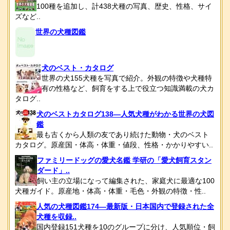
100種を追加し、計438犬種の写真、歴史、性格、サイ
ズなど..
世界の犬種図鑑
犬のベスト・カタログ
世界の犬155犬種を写真で紹介。外観の特徴や犬種特
有の性格など、飼育をする上で役立つ知識満載の犬カ
タログ..
犬のベストカタログ138―人気犬種がわかる世界の犬図
鑑
最も古くから人類の友であり続けた動物・犬のベスト
カタログ。原産国・体高・体重・値段、性格・かかりやすい..
ファミリードッグの愛犬名鑑 学研の「愛犬飼育スタン
ダード」..
飼い主の立場になって編集された、家庭犬に最適な100
犬種ガイド。原産地・体高・体重・毛色・外観の特徴・性..
人気の犬種図鑑174―最新版・日本国内で登録された全
犬種を収録..
国内登録151犬種を10のグループに分け、人気順位・飼