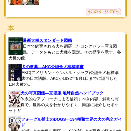
本
最新犬種スタンダード図鑑
日本で飼育される犬を網羅したロングセラー写真図
鑑。データをもとに犬種を選定。その標準を示す。各
犬種の優..
犬の事典―AKC公認全犬種標準書
AKC(アメリカン・ケンネル・クラブ)公認全犬種標準
書の日本語版。AKCが1992年5月1日までに認可した
134犬種の..
犬の写真図鑑―完璧版 地球自然ハンドブック
体系的なアプローチによる信頼すべき内容、鮮明な写
真で、世界の犬をわかりやすく、簡潔に紹介したポケ
ットガ..
フォーグル博士のDOGS―194種類世界の犬の完全ガイ
ド