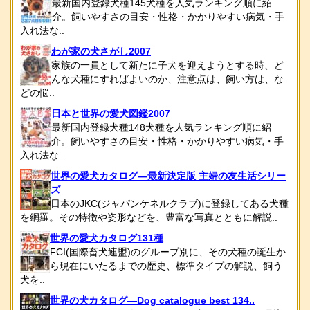
最新国内登録犬種145犬種を人気ランキング順に紹
介。飼いやすさの目安・性格・かかりやすい病気・手
入れ法な..
わが家の犬さがし2007
家族の一員として新たに子犬を迎えようとする時、ど
んな犬種にすればよいのか、注意点は、飼い方は、な
どの悩..
日本と世界の愛犬図鑑2007
最新国内登録犬種148犬種を人気ランキング順に紹
介。飼いやすさの目安・性格・かかりやすい病気・手
入れ法な..
世界の愛犬カタログ―最新決定版 主婦の友生活シリー
ズ
日本のJKC(ジャパンケネルクラブ)に登録してある犬種
を網羅。その特徴や姿形などを、豊富な写真とともに解説..
世界の愛犬カタログ131種
FCI(国際畜犬連盟)のグループ別に、その犬種の誕生か
ら現在にいたるまでの歴史、標準タイプの解説、飼う
犬を..
世界の犬カタログ―Dog catalogue best 134..