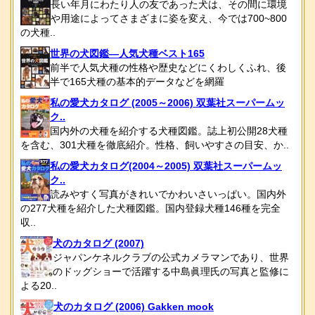
長い年月にわたり人の友であった犬は、その間に環境
や用途によってさまざまに姿を変え、今では700~800
の犬種..
世界の犬図鑑―人気犬種ベスト165
前半で人気犬種の性格や歴史などにくわしくふれ、後
半で165犬種の基本的データなどを網羅
私の愛犬カタログ (2005～2006) 双葉社スーパームッ
ク..
国内外の犬種を紹介する犬種図鑑。誌上初公開28犬種
を含む、301犬種を徹底紹介。性格、飼いやすさの目安、か..
私の愛犬カタログ(2004～2005) 双葉社スーパームッ
ク..
読みやすく写真がきれいでかわいさいっぱい。国内外
の277犬種を紹介した犬種図鑑。国内登録犬種146種を完全
収..
犬のカタログ (2007)
ジャパンケネルクラブの公式カメラマンであり、世界
のドッグショーで活躍する中島眞理氏の写真と監修に
よる20..
犬のカタログ (2006) Gakken mook