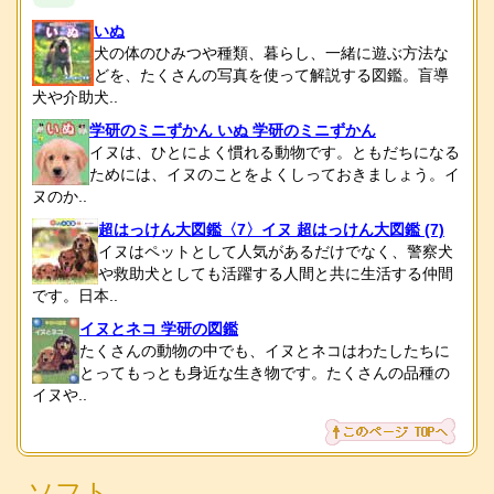
いぬ
犬の体のひみつや種類、暮らし、一緒に遊ぶ方法な
どを、たくさんの写真を使って解説する図鑑。盲導
犬や介助犬..
学研のミニずかん いぬ 学研のミニずかん
イヌは、ひとによく慣れる動物です。ともだちになる
ためには、イヌのことをよくしっておきましょう。イ
ヌのか..
超はっけん大図鑑〈7〉イヌ 超はっけん大図鑑 (7)
イヌはペットとして人気があるだけでなく、警察犬
や救助犬としても活躍する人間と共に生活する仲間
です。日本..
イヌとネコ 学研の図鑑
たくさんの動物の中でも、イヌとネコはわたしたちに
とってもっとも身近な生き物です。たくさんの品種の
イヌや..
ソフト