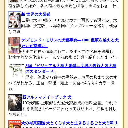
194以上の犬種を網羅し、680枚以上の写真で様々な犬
種を詳しく紹介。各犬種の最も重要な特徴に重点をおき、わ..
新 世界の犬図鑑
世界の犬200種を1100点のカラー写真で表現する、犬
図鑑の決定版。世界各国のドッグショーを巡り、優秀
な成績..
デズモンド・モリスの犬種事典―1000種類を越える犬
たちが勢揃い..
今まで存在が確認されているすべての犬種を網羅し、
動物学的な進化論という点から綿密に分類・紹介したまった..
360゜ビジュアル犬種大図鑑―世界の最新人気犬種
のスタンダード..
歴史、健康から背中の毛並み、お尻の形まで犬のす
べてがわかる。正面・背後・頭上・側面の4方向をカラー撮
影..
新アルティメイトブック 犬
100犬種以上収録した愛犬家必携の百科全書。それぞ
れを見開き2ページにわたって取り上げ、注釈を付し
た写真と..
犬の写真図鑑 犬とくらす犬と生きるまるごと犬百科 1