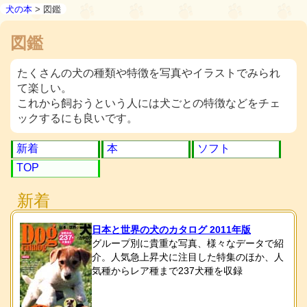
犬の本
> 図鑑
図鑑
たくさんの犬の種類や特徴を写真やイラストでみられ
て楽しい。
これから飼おうという人には犬ごとの特徴などをチェ
ックするにも良いです。
新着
本
ソフト
TOP
新着
日本と世界の犬のカタログ 2011年版
グループ別に貴重な写真、様々なデータで紹
介。人気急上昇犬に注目した特集のほか、人
気種からレア種まで237犬種を収録