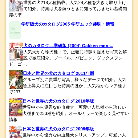
世界の犬218犬種掲載。人気24犬種を大きく取り上げ
て紹介。特集は犬を飼うときに知っておきたい基礎知
識の準..
学研版犬のカタログ2005 学研ムック趣味・情報
犬のカタログ―学研版 (2004) Gakken mook..
人気犬から珍犬種まで、正確に特徴を捉えた写真と解
説で徹底紹介。プードル、パピヨン、ダックスフン
ド、ゴー..
日本と世界の犬のカタログ 2011年版
グループ別に貴重な写真、様々なデータで紹介。人気
急上昇犬に注目した特集のほか、人気種からレア種ま
で237..
日本と世界の犬のカタログ 2010年版
世界中から優秀な純血種犬、可愛い人気種から珍しい
犬種まで233種を紹介。オールカラーで楽しく見やすい
情報..
日本と世界の犬のカタログ 2009年版
世界中から優秀な純血種犬をリストアップ。可愛い人