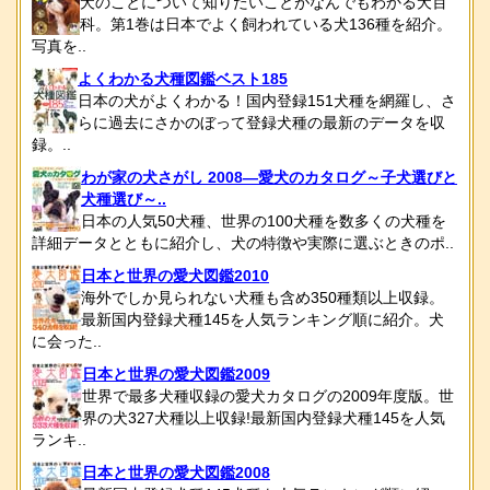
犬のことについて知りたいことがなんでもわかる犬百
科。第1巻は日本でよく飼われている犬136種を紹介。
写真を..
よくわかる犬種図鑑ベスト185
日本の犬がよくわかる！国内登録151犬種を網羅し、さ
らに過去にさかのぼって登録犬種の最新のデータを収
録。..
わが家の犬さがし 2008―愛犬のカタログ～子犬選びと
犬種選び～..
日本の人気50犬種、世界の100犬種を数多くの犬種を
詳細データとともに紹介し、犬の特徴や実際に選ぶときのポ..
日本と世界の愛犬図鑑2010
海外でしか見られない犬種も含め350種類以上収録。
最新国内登録犬種145を人気ランキング順に紹介。犬
に会った..
日本と世界の愛犬図鑑2009
世界で最多犬種収録の愛犬カタログの2009年度版。世
界の犬327犬種以上収録!最新国内登録犬種145を人気
ランキ..
日本と世界の愛犬図鑑2008