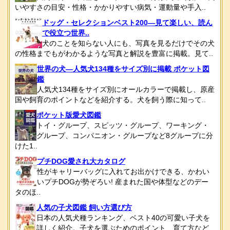
いやすさの目安・性格・かかりやすい病気・運動量や手入..
ドッグ・セレクションベスト200―見て楽しい、読ん
で役立つ世界..
犬のことを知らない人にも、写真を見るだけでその犬
の性格までもがわかるような写真と解説を豊富に掲載。見て..
世界の犬―人気犬134種をサイズ別に掲載 ポケット図
鑑
人気犬134種をサイズ別にオールカラーで掲載し、原産
国や飼育のポイントなどを紹介する。犬を飼う際に知って..
ポケット版愛犬図鑑
トイ・グループ、スピッツ・グループ、ワーキング・
グループ、コンパニオン・グループなど8グループに分
けた1..
プチDOG愛され大カタログ
性がキャリーバッグに入れてお出かけできる、かわい
いプチDOGが勢ぞろい! 産まれた国や体型などのデー
タのほ..
人気の子犬図鑑 飼い方選び方
日本の人気犬種ランキング、ベスト40の可愛い子犬を
詳しく紹介。子犬を選ぶためのポイント、育て方など