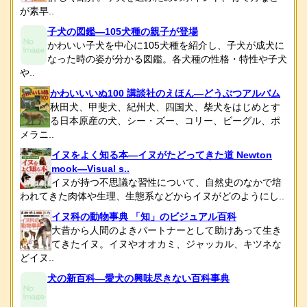
が素早..
子犬の図鑑―105犬種の親子が登場
かわいい子犬を中心に105犬種を紹介し、子犬が成犬に
なった時の姿が分かる図鑑。各犬種の性格・特性や子犬
や..
かわいいいぬ100 講談社のえほん―どうぶつアルバム
秋田犬、甲斐犬、紀州犬、四国犬、柴犬をはじめとす
る日本原産の犬、シー・ズー、コリー、ビーグル、ポ
メラニ..
イヌをよく知る本―イヌがたどってきた道 Newton
mook―Visual s..
イヌが持つ不思議な習性について、自然史のなかで培
われてきた肉体や生理、生態系などからイヌがどのようにし..
イヌ科の動物事典 「知」のビジュアル百科
大昔から人間のよきパートナーとして助けあって生き
てきたイヌ。イヌやオオカミ、ジャッカル、キツネな
どイヌ..
犬の新百科―愛犬の興味尽きない百科事典