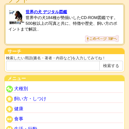
世界の犬 デジタル図鑑
世界中の犬184種が勢揃いしたCD-ROM図鑑です。
500枚以上の写真と共に、特徴や歴史、飼い方のポ
イントまで解説..
サーチ
検索したい用語(書名・著者・内容など)を入力してみてね！
メニュー
犬種別
飼い方・しつけ
健康
食事
生活・行動