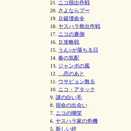
21.
ニコ脱出作戦
20.
さよならプー
19.
Ｄ破壊命令
18.
ヤスハラ救出作戦
17.
ニコの裏側
16.
Ｄ攻略戦
15.
うん○が落ちる日
14.
春の気配
13.
ジャンボの風
12.
…恋のあと
11.
ウサピョン散る
10.
ニコ・アタック
9.
謎の白い毛
8.
宿命の出会い
7.
ニコの嘲笑
6.
ヤスハラ家の危機
5.
新しい絆