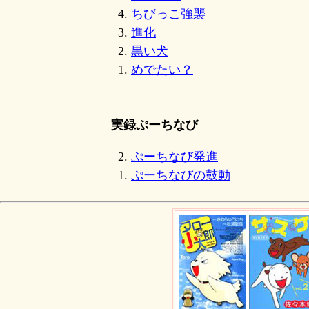
4.
ちびっこ強襲
3.
進化
2.
黒い犬
1.
めでたい？
実録ぷーちなび
2.
ぷーちなび発進
1.
ぷーちなびの鼓動