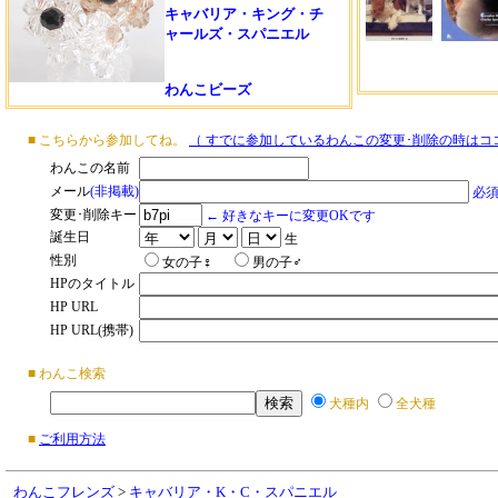
キャバリア・キング・チ
ャールズ・スパニエル
わんこビーズ
■ こちらから参加してね。
（ すでに参加しているわんこの変更･削除の時はコ
わんこの名前
メール
(非掲載)
必
変更･削除キー
← 好きなキーに変更OKです
誕生日
生
性別
女の子♀
男の子♂
HPのタイトル
HP URL
HP URL(携帯)
■ わんこ検索
犬種内
全犬種
■
ご利用方法
わんこフレンズ
>
キャバリア・K・C・スパニエル