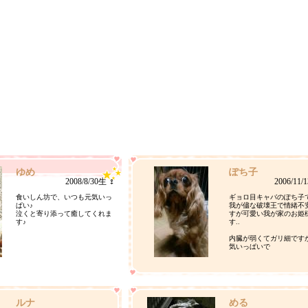
ゆめ
ぽち子
2008/8/30生 ♀
2006/11/
食いしん坊で、いつも元気いっ
ギョロ目キャバのぽち子
ぱい♪
我が儘な破壊王で情緒不
泣くと寄り添って癒してくれま
すが可愛い我が家のお姫
す♪
す..
内臓が弱くてガリ細です
気いっぱいで
私によく懐いてくれてる
です(笑)
ルナ
める