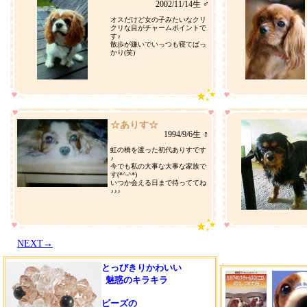
2002/11/14生 ♂
オスだけど女の子みたいなクリ
クリな目がチャームポイントで
す♪
散歩が嫌いでいっつも寝てばっ
かり(笑)
☆ありす☆
1994/9/6生 ♀
虹の橋を渡った初代ありすです
♪
今でも私の大事な大事な家族で
す(*^-^*)
いつか会える日まで待っててね
♪♪♪
NEXT→
とっびきりかわいい
魅惑のキラキラ
ビーズの