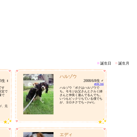
■
■
誕生日
誕生月
ハルゾウ
13生 ♀
2008/6/8生 ♂
avec toi
です
ハルゾウ「ボクはハルゾウで
安定で
ち。モモジお父さんとクルミ姉
様で
さんと仲良く遊んでるんでち。
いつもビックリちている僕でち
が、ヨロチクでち～)^o^(」
が、元
良い娘
エディ