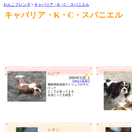
わんこフレンズ
>
キャバリア・K・C・スパニエル
キャバリア・K・C・スパニエル
ルピア
2004/8/31生 ♀
Gon's CRAFT
運動神経抜群のトリュフの子だ
けって
どこでも登ってます。
水泳だって大得意！
レオン