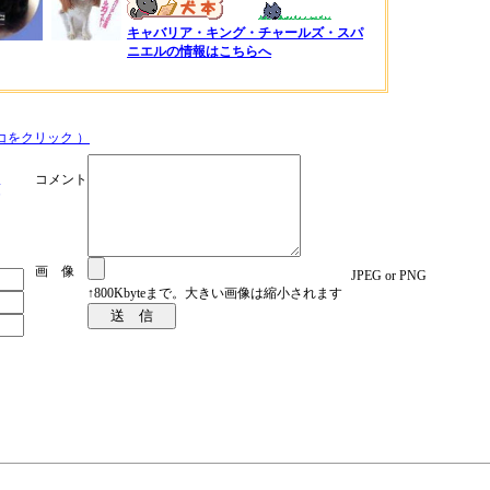
キャバリア・キング・チャールズ・スパ
ニエルの情報はこちらへ
コをクリック ）
コメント
須
画 像
JPEG or PNG
↑800Kbyteまで。大きい画像は縮小されます