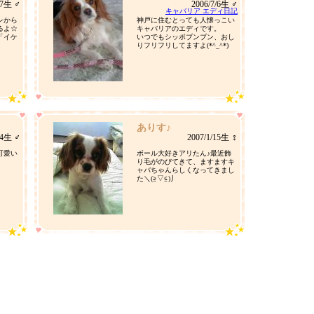
27生 ♂
2006/7/6生 ♂
キャバリア エディ日記
レから
神戸に住むとっても人懐っこい
るよ☆
キャバリアのエディです。
「イケ
いつでもシッポブンブン、おし
りフリフリしてますよ(*^_^*)
ありす♪
24生 ♂
2007/1/15生 ♀
可愛い
ボール大好きアリたん♪最近飾
り毛がのびてきて、ますますキ
ャバちゃんらしくなってきまし
た＼(≧▽≦)丿