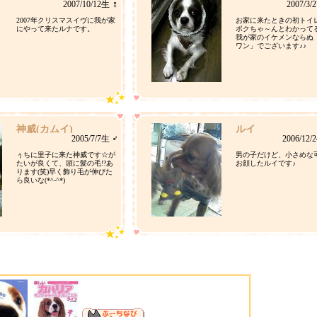
2007/10/12生 ♀
2007/3/
2007年クリスマスイヴに我が家
お家に来たときの初トイ
にやって来たルナです。
ボクちゃ～んとわかって
我が家のイケメンならぬ
ワン」でございます♪♪
神威(カムイ)
ルイ
2005/7/7生 ♂
2006/12/
ぅちに里子に来た神威です☆が
男の子だけど、小さめな
たいが良くて、頭に髪の毛!?あ
お顔したルイです♪
ります(笑)早く飾り毛が伸びた
ら良いな(*^-^*)