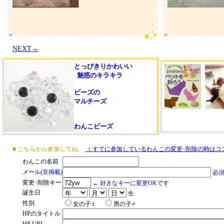
NEXT→
とっびきりかわいい
魅惑のキラキラ
ビーズの
マルチーズ
わんこビーズ
■ こちらから参加してね。
（ すでに参加しているわんこの変更･削除の時はコ
わんこの名前
メール
(非掲載)
必
変更･削除キー
← 好きなキーに変更OKです
誕生日
生
性別
女の子♀
男の子♂
HPのタイトル