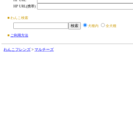
HP URL
HP URL(携帯)
■ わんこ検索
犬種内
全犬種
■
ご利用方法
わんこフレンズ
>
マルチーズ