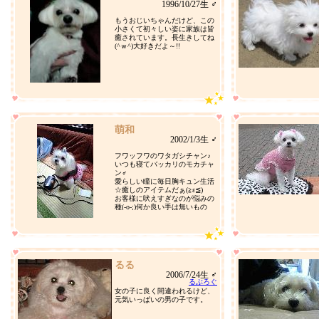
1996/10/27生 ♂
もうおじいちゃんだけど、この
小さくて初々しい姿に家族は皆
癒されています。長生きしてね
(^ｗ^)大好きだよ～!!
萌和
2002/1/3生 ♂
フワッフワのワタガシチャン♪
いつも寝てバッカリのモカチャ
ン♂
愛らしい瞳に毎日胸キュン生活
☆癒しのアイテムだぁ(≧ε≦)
お客様に吠えすぎなのが悩みの
種(-o-;)何か良い手は無いもの
か・・・。
るる
2006/7/24生 ♂
るぶろぐ
女の子に良く間違われるけど、
元気いっぱいの男の子です。