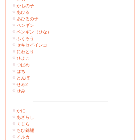
かもの子
あひる
あひるの子
ペンギン
ペンギン（ひな）
ふくろう
セキセイインコ
にわとり
ひよこ
つばめ
はち
とんぼ
せみ2
せみ
かに
あざらし
くじら
ちび錦鯉
イルカ