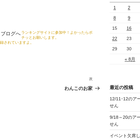
1
2
8
9
15
16
ランキングサイトに参加中！よかったらポ
チッとお願いします。
22
23
録されていますよ。
29
30
« 8月
次
次
最近の投稿
の
わんこのお家
投
12/11･12
稿
せん
9/18～20
せん
イベント欠席