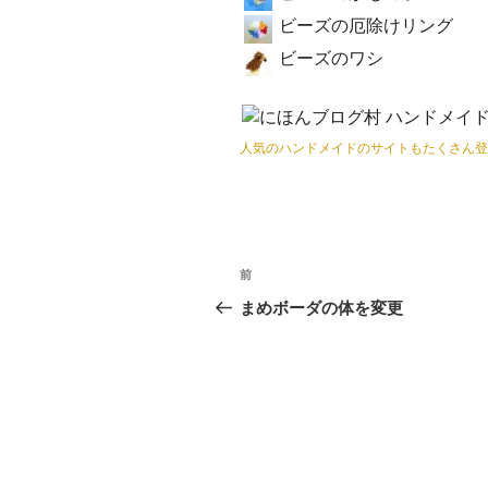
ビーズの厄除けリング
ビーズのワシ
人気のハンドメイドのサイトもたくさん登
投
前
過
稿
去
まめボーダの体を変更
の
ナ
投
ビ
稿
ゲ
ー