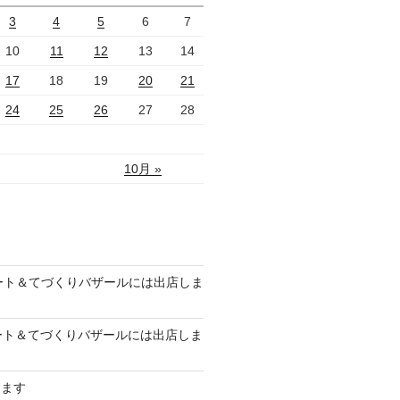
3
4
5
6
7
10
11
12
13
14
17
18
19
20
21
24
25
26
27
28
10月 »
のアート＆てづくりバザールには出店しま
のアート＆てづくりバザールには出店しま
します