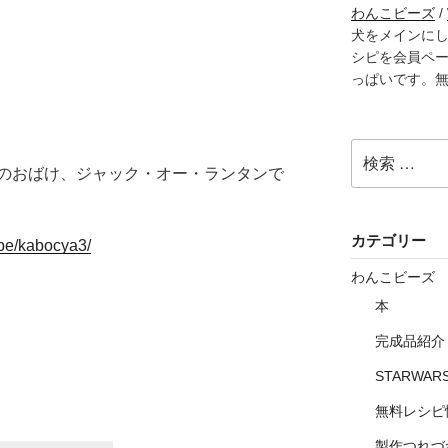
わんこビーズ
/
犬をメインに
シピを会員ペ
っぱいです。
検
索:
のおばけ、ジャック・オー・ランタンで
カテゴリー
ipe/kabocya3/
わんこビーズ
本
完成品紹介
STARWAR
無料レシピ
製作つれづ