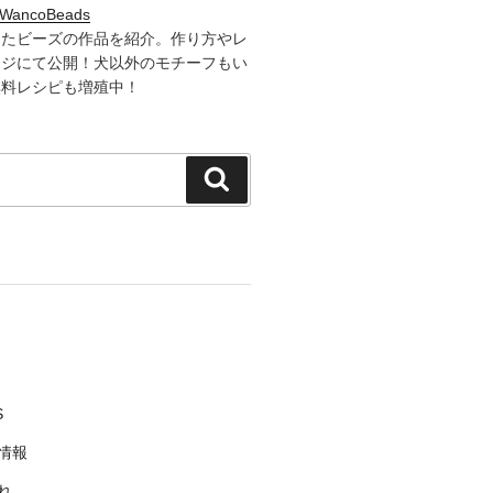
WancoBeads
したビーズの作品を紹介。作り方やレ
ージにて公開！犬以外のモチーフもい
無料レシピも増殖中！
検
索
S
情報
れ