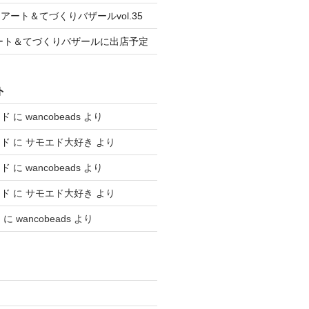
ート＆てづくりバザールvol.35
はアート＆てづくりバザールに出店予定
ト
エド
に
wancobeads
より
エド
に
サモエド大好き
より
エド
に
wancobeads
より
エド
に
サモエド大好き
より
と
に
wancobeads
より