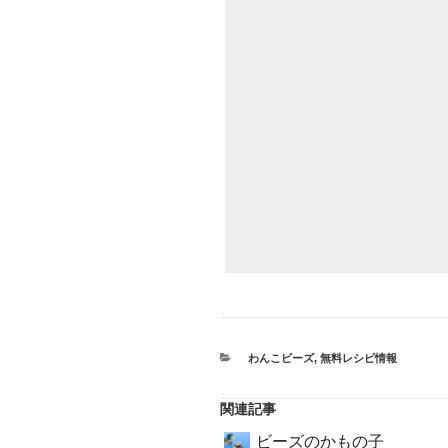
カ
わんこビーズ
,
無料レシピ情報
テ
ゴ
リ
関連記事
ー
ビーズのかもの子