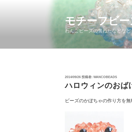
コ
ン
モチーフビー
テ
ン
わんこビーズの裏ねたなどなど
ツ
へ
ス
キ
ッ
プ
投
2014/09/26
投稿者:
WANCOBEADS
稿
ハロウィンのおば
日:
ビーズのかぼちゃの作り方を無料