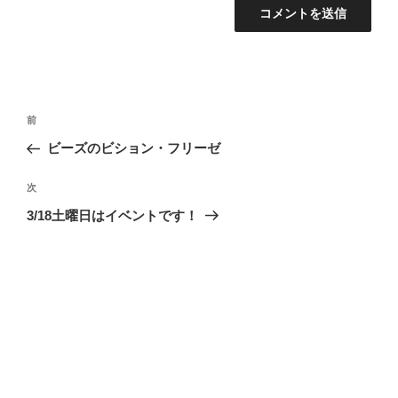
投
過
前
稿
去
ビーズのビション・フリーゼ
ナ
の
ビ
投
次
次
稿
ゲ
の
3/18土曜日はイベントです！
投
ー
稿
シ
ョ
ン