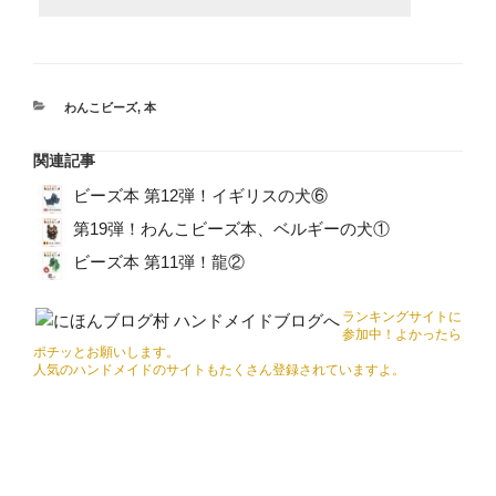
カ
わんこビーズ
,
本
テ
ゴ
関連記事
リ
ー
ビーズ本 第12弾！イギリスの犬⑥
第19弾！わんこビーズ本、ベルギーの犬①
ビーズ本 第11弾！龍②
ランキングサイトに
参加中！よかったら
ポチッとお願いします。
人気のハンドメイドのサイトもたくさん登録されていますよ。