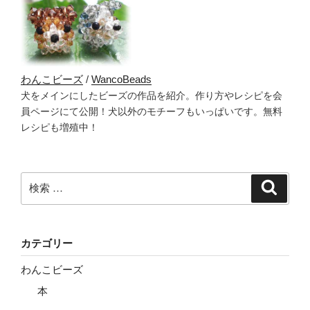
わんこビーズ
/
WancoBeads
犬をメインにしたビーズの作品を紹介。作り方やレシピを会
員ページにて公開！犬以外のモチーフもいっぱいです。無料
レシピも増殖中！
検
検
索
索:
カテゴリー
わんこビーズ
本