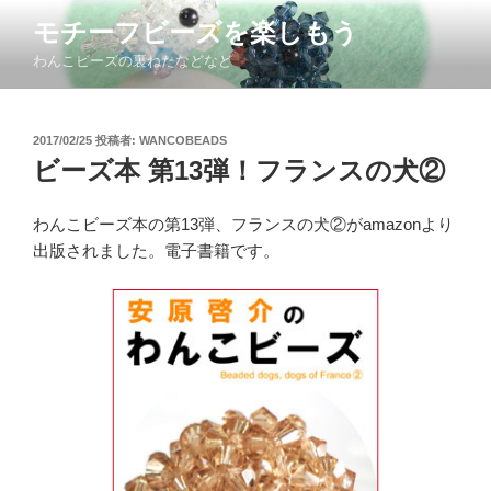
コ
モチーフビーズを楽しもう
ン
わんこビーズの裏ねたなどなど
テ
ン
ツ
投
2017/02/25
投稿者:
WANCOBEADS
へ
稿
ビーズ本 第13弾！フランスの犬②
ス
日:
キ
ッ
わんこビーズ本の第13弾、フランスの犬②がamazonより
プ
出版されました。電子書籍です。