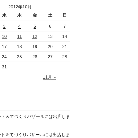
2012年10月
水
木
金
土
日
3
4
5
6
7
10
11
12
13
14
17
18
19
20
21
24
25
26
27
28
31
11月 »
のアート＆てづくりバザールには出店しま
のアート＆てづくりバザールには出店しま