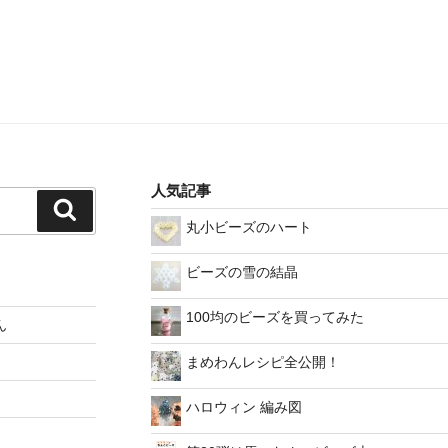
人気記事
検
丸小ビーズのハート
索
ビーズの雪の結晶
100均のビーズを買ってみた
ん
まめわんレシピ全公開！
ハロウィン 編み図