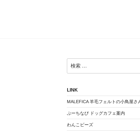
検
索:
LINK
MALEFICA 羊毛フェルトの小鳥屋さ
ぷーちなび ドッグカフェ案内
わんこビーズ