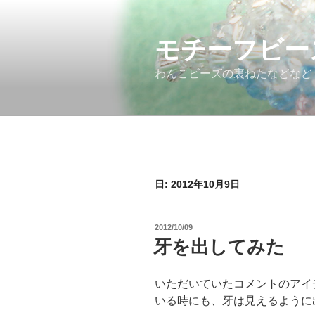
コ
ン
モチーフビー
テ
ン
わんこビーズの裏ねたなどなど
ツ
へ
ス
キ
ッ
プ
日: 2012年10月9日
投
2012/10/09
稿
牙を出してみた
日:
いただいていたコメントのアイ
いる時にも、牙は見えるように