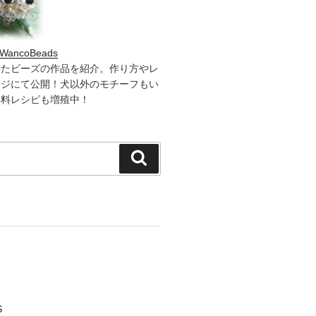
WancoBeads
したビーズの作品を紹介。作り方やレ
ージにて公開！犬以外のモチーフもい
無料レシピも増殖中！
検
索
S