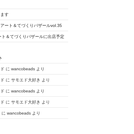
します
ート＆てづくりバザールvol.35
はアート＆てづくりバザールに出店予定
ト
エド
に
wancobeads
より
エド
に
サモエド大好き
より
エド
に
wancobeads
より
エド
に
サモエド大好き
より
と
に
wancobeads
より