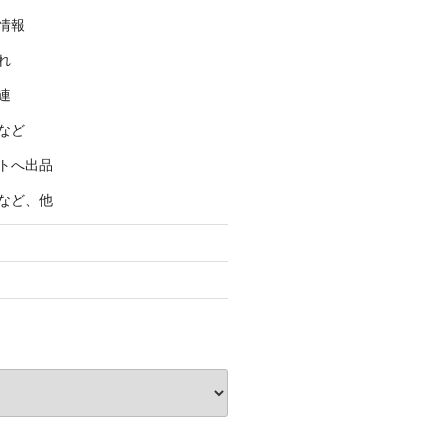
情報
れ
連
など
トへ出品
など、他