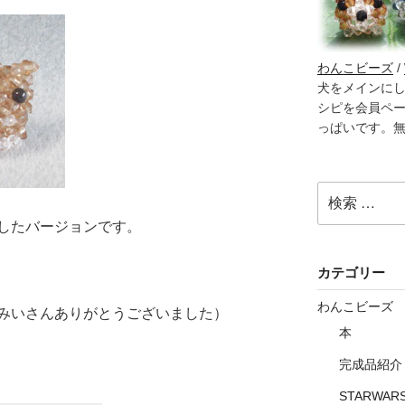
わんこビーズ
/
犬をメインに
シピを会員ペ
っぱいです。
検
索:
したバージョンです。
カテゴリー
わんこビーズ
みいさんありがとうございました）
本
完成品紹介
STARWAR