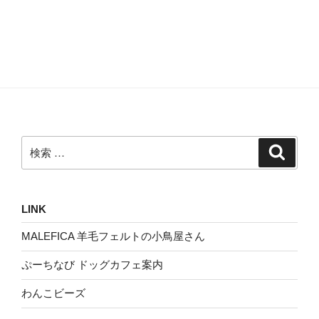
検
検
索
索:
LINK
MALEFICA 羊毛フェルトの小鳥屋さん
ぷーちなび ドッグカフェ案内
わんこビーズ