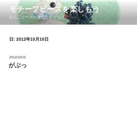
コ
モチーフビーズを楽しもう
ン
わんこビーズの裏ねたなどなど
テ
ン
ツ
日: 2012年10月10日
へ
ス
キ
投
2012/10/10
ッ
稿
がぶっ
日:
プ