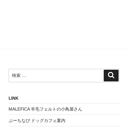
検
検
索
索:
LINK
MALEFICA 羊毛フェルトの小鳥屋さん
ぷーちなび ドッグカフェ案内