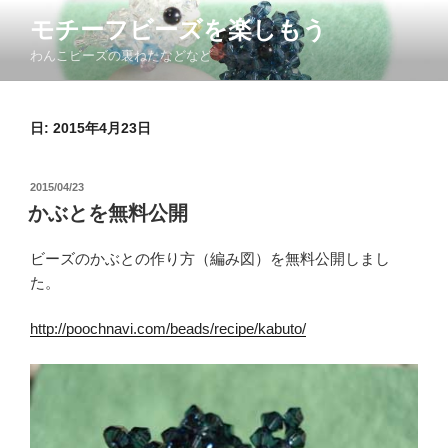
コ
モチーフビーズを楽しもう
ン
わんこビーズの裏ねたなどなど
テ
ン
ツ
日: 2015年4月23日
へ
ス
キ
投
2015/04/23
ッ
稿
かぶとを無料公開
日:
プ
ビーズのかぶとの作り方（編み図）を無料公開しまし
た。
http://poochnavi.com/beads/recipe/kabuto/