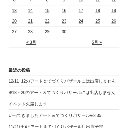
13
14
15
16
17
18
19
20
21
22
23
24
25
26
27
28
29
30
« 3月
5月 »
最近の投稿
12/11･12のアート＆てづくりバザールには出店しません
9/18～20のアート＆てづくりバザールには出店しません
イベント欠席します
いってきましたアート＆てづくりバザールvol.35
11/21(土)はアート＆てづくりバザールに出店予定