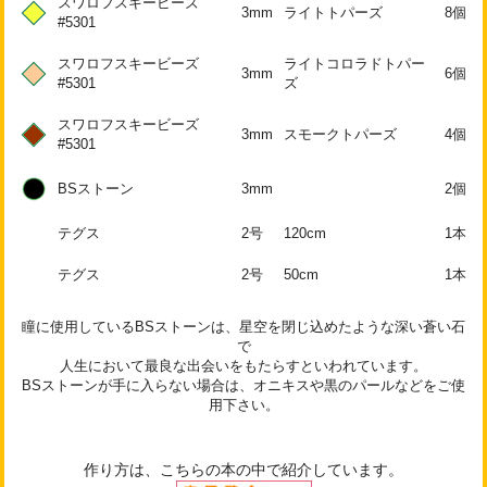
スワロフスキービーズ
3mm
ライトトパーズ
8個
#5301
スワロフスキービーズ
ライトコロラドトパー
3mm
6個
#5301
ズ
スワロフスキービーズ
3mm
スモークトパーズ
4個
#5301
BSストーン
3mm
2個
テグス
2号
120cm
1本
テグス
2号
50cm
1本
瞳に使用しているBSストーンは、星空を閉じ込めたような深い蒼い石
で
人生において最良な出会いをもたらすといわれています。
BSストーンが手に入らない場合は、オニキスや黒のパールなどをご使
用下さい。
作り方は、こちらの本の中で紹介しています。