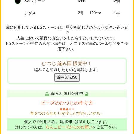
BSストーン
3mm
2個
テグス
2号
120cm
1本
瞳に使用しているBSストーンは、星空を閉じ込めたような深い蒼い石
で
人生において最良な出会いをもたらすといわれています。
BSストーンが手に入らない場合は、オニキスや黒のパールなどをご使
用下さい。
ひつじ 編み図 販売中！
編み図を印刷したものを郵送します。
編み図 無料公開中
ビーズのひつじの作り方
角をつけるあたりが少しむずかしいかも。
個人での利用のみ。商用利用は禁止しています。
はじめての方は、
わんこビーズからのお願い
をご覧下さい。